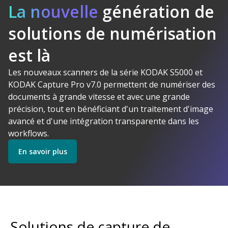
La nouvelle
génération de
solutions de numérisation
Logiciel
est là
Kodak Alaris
Makes Sense
Les nouveaux scanners de la série KODAK S5000 et
Découvrez nos Logiciels
KODAK Capture Pro v7.0 permettent de numériser des
documents à grande vitesse et avec une grande
précision, tout en bénéficiant d'un traitement d'image
Découvrez nos Scanners
avancé et d'une intégration transparente dans les
workflows.
En savoir plus
Commencer
Découvrez nos Services
Solutions de capture de