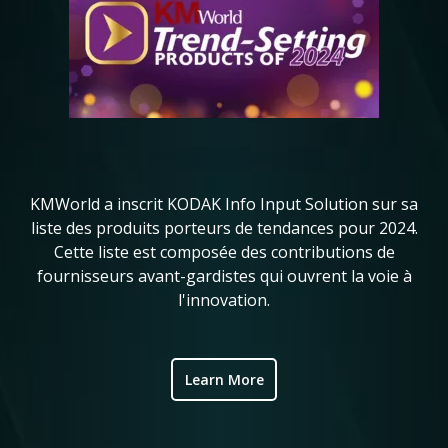
Ko
in
KMWorld a inscrit KODAK Info Input Solution sur sa
l
liste des produits porteurs de tendances pour 2024.
me
ve
Cette liste est composée des contributions de
de
fournisseurs avant-gardistes qui ouvrent la voie à
ic
l'innovation.
Learn More