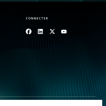
CONNECTER
Image
Image
Image
Image
mes informations personnelles
Plan du site