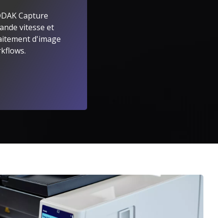
KODAK Capture
ande vitesse et
rs
raitement d'image
kflows.