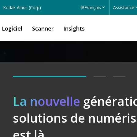
Kodak Alaris (Corp)
Français
Assistance
Logiciel
Scanner
Insights
Déverrouillez
La nouvelle
générati
Logiciel
solutions de numéris
est là