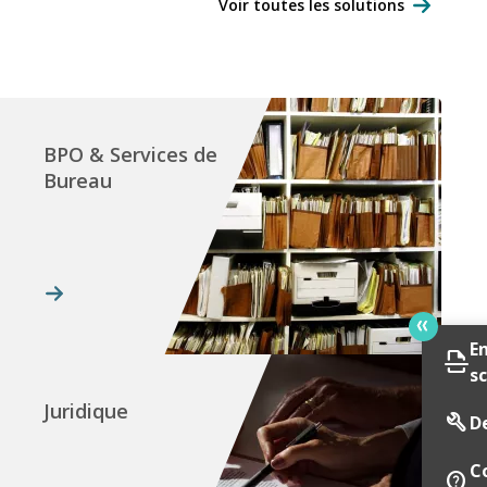
Voir toutes les solutions
BPO & Services de
Bureau
E
scan
s
Juridique
build
D
C
contact_support