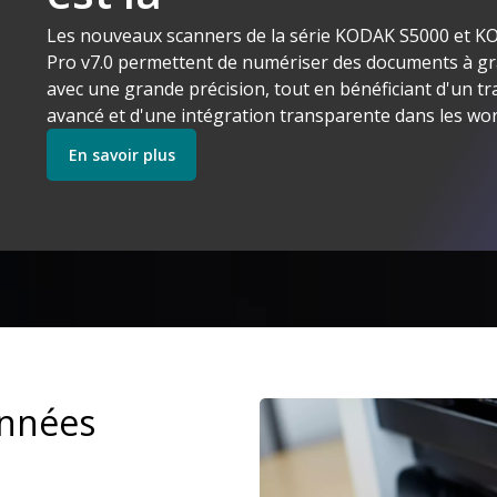
Les nouveaux scanners de la série KODAK S5000 et 
Kodak Alaris Makes Sense
Pro v7.0 permettent de numériser des documents à gr
Découvrez nos Logiciels
Découvrez nos Scanne
avec une grande précision, tout en bénéficiant d'un t
avancé et d'une intégration transparente dans les wor
En savoir plus
Commencer
Découvrez nos Services
onnées
Image