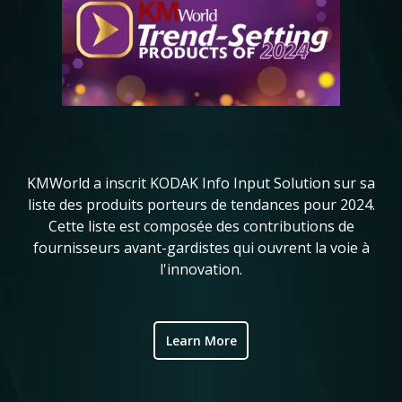
Ko
in
KMWorld a inscrit KODAK Info Input Solution sur sa
l
liste des produits porteurs de tendances pour 2024.
me
ve
Cette liste est composée des contributions de
de
fournisseurs avant-gardistes qui ouvrent la voie à
ic
l'innovation.
Learn More