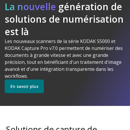
La nouvelle
génération de
solutions de numérisation
Logiciel
est là
Kodak Alaris
Makes Sense
Les nouveaux scanners de la série KODAK S5000 et
Découvrez nos Logiciels
KODAK Capture Pro v7.0 permettent de numériser des
documents à grande vitesse et avec une grande
précision, tout en bénéficiant d'un traitement d'image
Découvrez nos Scanners
avancé et d'une intégration transparente dans les
workflows.
En savoir plus
Commencer
Découvrez nos Services
Solutions de capture de