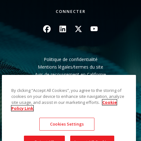
CONNECTER
Image
Image
Image
Image
Politique de confidentialité
Mentions légales/termes du site
Avis de recouvrement en Californie
Ne pas partager mes informations personnelles
Plan du site
By clicking “Accept All Cookies”, you agree to the storing of
cookies on your device to enhance site navigation, analyze
site usage, and assist in our marketing efforts.
Cookie
©2026 Kodak Alaris LLC TM/MC/MR : Alaris, ScanMate.
Policy Link
Toutes les marques commerciales et les dénominations
commerciales utilisées sont la propriété de leurs détenteurs
Cookies Settings
respectifs. La marque commerciale et l'identité visuelle de
Kodak sont utilisées sous licence acquise auprès de la société
Eastman Kodak Company.