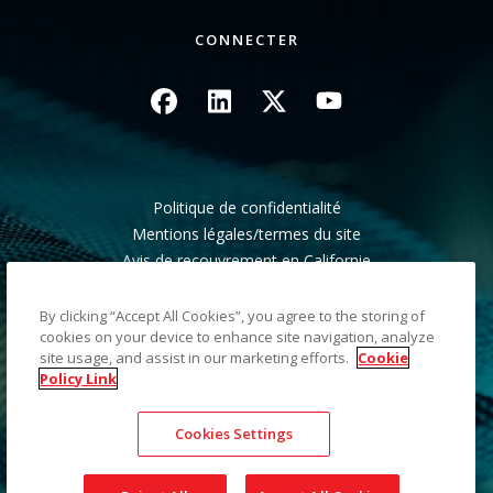
CONNECTER
Image
Image
Image
Image
Politique de confidentialité
Mentions légales/termes du site
Avis de recouvrement en Californie
Ne pas partager mes informations personnelles
Plan du site
By clicking “Accept All Cookies”, you agree to the storing of
cookies on your device to enhance site navigation, analyze
site usage, and assist in our marketing efforts.
Cookie
©2026 Kodak Alaris LLC TM/MC/MR : Alaris, ScanMate.
Policy Link
Toutes les marques commerciales et les dénominations
commerciales utilisées sont la propriété de leurs détenteurs
Cookies Settings
respectifs. La marque commerciale et l'identité visuelle de
Kodak sont utilisées sous licence acquise auprès de la société
Eastman Kodak Company.