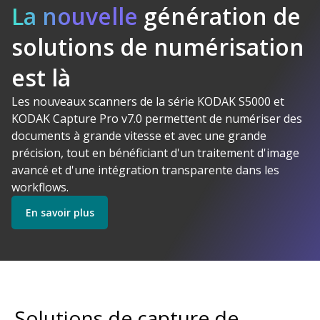
La nouvelle
génération de
solutions de numérisation
Logiciel
est là
Kodak Alaris
Makes Sense
Les nouveaux scanners de la série KODAK S5000 et
Découvrez nos Logiciels
KODAK Capture Pro v7.0 permettent de numériser des
documents à grande vitesse et avec une grande
précision, tout en bénéficiant d'un traitement d'image
Découvrez nos Scanners
avancé et d'une intégration transparente dans les
workflows.
En savoir plus
Commencer
Découvrez nos Services
Solutions de capture de