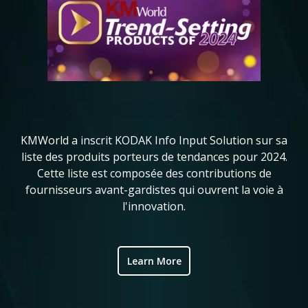
Ko
in
KMWorld a inscrit KODAK Info Input Solution sur sa
l
liste des produits porteurs de tendances pour 2024.
me
ve
Cette liste est composée des contributions de
de
fournisseurs avant-gardistes qui ouvrent la voie à
ic
l'innovation.
Learn More