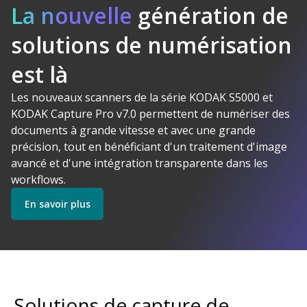
La nouvelle
génération de
solutions de numérisation
Logiciel
est là
Kodak Alaris
Makes Sense
Les nouveaux scanners de la série KODAK S5000 et
Découvrez nos Logiciels
KODAK Capture Pro v7.0 permettent de numériser des
documents à grande vitesse et avec une grande
précision, tout en bénéficiant d'un traitement d'image
Découvrez nos Scanners
avancé et d'une intégration transparente dans les
workflows.
En savoir plus
Commencer
Découvrez nos Services
Solutions de capture de