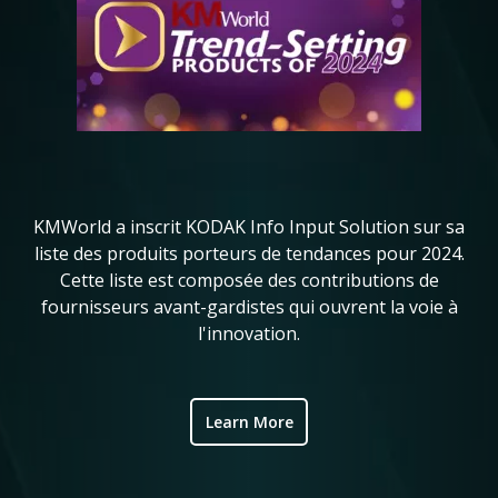
Ko
in
KMWorld a inscrit KODAK Info Input Solution sur sa
l
liste des produits porteurs de tendances pour 2024.
me
ve
Cette liste est composée des contributions de
de
fournisseurs avant-gardistes qui ouvrent la voie à
ic
l'innovation.
Learn More