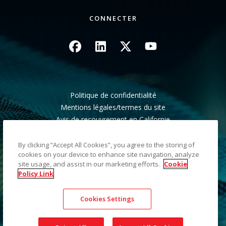
CONNECTER
Image
Image
Image
Image
Politique de confidentialité
Mentions légales/termes du site
Avis de recouvrement en Californie
Ne pas partager mes informations personnelles
Plan du site
By clicking “Accept All Cookies”, you agree to the storing of
cookies on your device to enhance site navigation, analyze
site usage, and assist in our marketing efforts.
Cookie
©2026 Kodak Alaris LLC TM/MC/MR : Alaris, ScanMate.
Policy Link
Toutes les marques commerciales et les dénominations
commerciales utilisées sont la propriété de leurs détenteurs
Cookies Settings
respectifs. La marque commerciale et l'identité visuelle de
Kodak sont utilisées sous licence acquise auprès de la société
Eastman Kodak Company.