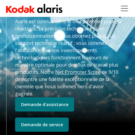
mondiaux
Skip to main content
L'équipe des Services et assistance de Kodak
Alaris est connue dans le monde entier pour sa
réactivité, sa précision technique et son
professionnalisme. Vous obtenez plus qu'un
support technique réactif ; vous obtenez
l'assurance que vos investissements
technologiques fonctionnent toujours de
manière optimale pour des flux de travail plus
productifs. Notre
Net Promoter Score
de 9/10
démontre une fidélité exceptionnelle de la
clientèle que nous sommes fiers d'avoir
gagnée.
Demande d'assistance
Demande de service