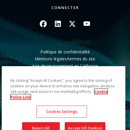
CONNECTER
Image
Image
Image
Image
Politique de confidentialité
Mentions légales/termes du site
Avis de recouvrement en Californie
Ne pas partager mes informations personnelles
Plan du site
By clicking “Accept All Cookies”, you agree to the storing of
cookies on your device to enhance site navigation, analyze
site usage, and assist in our marketing efforts.
Cookie
©2026 Kodak Alaris LLC TM/MC/MR : Alaris, ScanMate.
Policy Link
Toutes les marques commerciales et les dénominations
commerciales utilisées sont la propriété de leurs détenteurs
Cookies Settings
respectifs. La marque commerciale et l'identité visuelle de
Kodak sont utilisées sous licence acquise auprès de la société
Eastman Kodak Company.
Reject All
Accept All Cookies