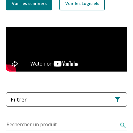
Voir les scanners
Voir les Logiciels
Filtrer
Rechercher un produit
search