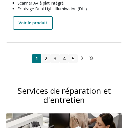
Scanner A4 à plat intégré
Eclairage Dual Light Illumination (DLI)
Voir le produit
›
»
Pagination
Page
Page
Page
Page
Page
Next page
Last pag
1
2
3
4
5
Services de réparation et
d'entretien