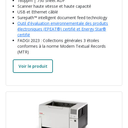
160ppm | 750 Sheet ADF
Scanner haute vitesse et haute capacité
USB et Ethernet câblé
Surepath™ intelligent document feed technology
Outil d'évaluation environnementale des produits
électroniques (EPEAT®) certifié et Energy Star®
certifié
FADGI 2023 : Collections générales 3 étoiles
conformes à la norme Modern Textual Records
(MTR)
Voir le produit
Image