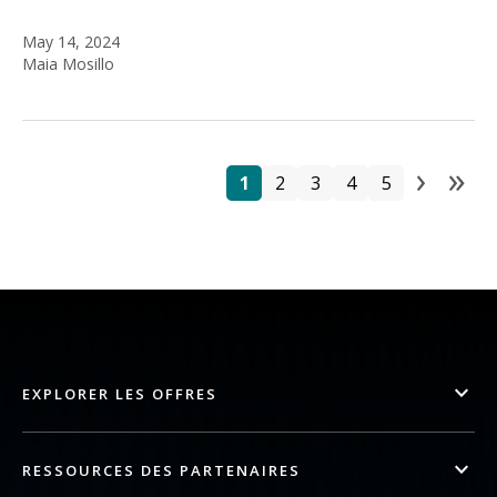
May 14, 2024
Maia Mosillo
›
»
Pa
Page
Page
Page
Page
Page
Next
La
1
2
3
4
5
EXPLORER LES OFFRES
RESSOURCES DES PARTENAIRES