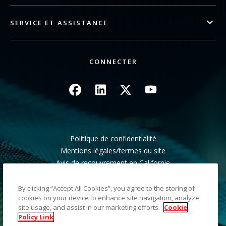
SERVICE ET ASSISTANCE
CONNECTER
Image
Image
Image
Image
Politique de confidentialité
Mentions légales/termes du site
Avis de recouvrement en Californie
Ne pas partager mes informations personnelles
Plan du site
By clicking “Accept All Cookies”, you agree to the storing of
cookies on your device to enhance site navigation, analyze
site usage, and assist in our marketing efforts.
Cookie
©2026 Kodak Alaris LLC TM/MC/MR : Alaris, ScanMate.
Policy Link
Toutes les marques commerciales et les dénominations