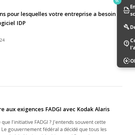
E
scan
ons pour lesquelles votre entreprise a besoin
s
giciel IDP
build
D
024
C
contact_support
l'
downloading
Ob
e aux exigences FADGI avec Kodak Alaris
 que l'initiative FADGI ? J'entends souvent cette
 Le gouvernement fédéral a décidé que tous les