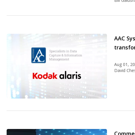
Bill Galush
AAC Sys
transfo
Aug 01, 2
David Che
Comment