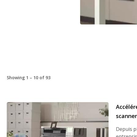
Showing 1 – 10 of 93
Accélér
scanne
Depuis p
entrepri