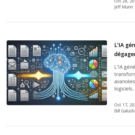
Oct 28, 20
Jeff Munn
L'IA gé
dégager
L'IA gén
transfor
avancées 
logiciels
Oct 17, 20
Bill Galush