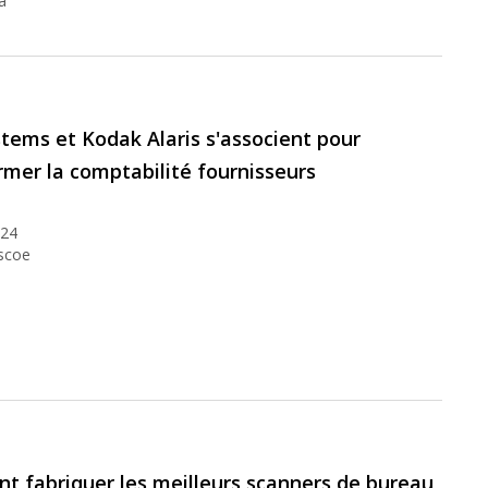
a
tems et Kodak Alaris s'associent pour
rmer la comptabilité fournisseurs
024
scoe
 fabriquer les meilleurs scanners de bureau