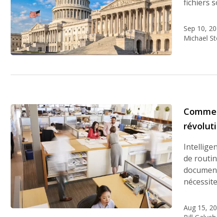
fichiers 
Sep 10, 2
Michael S
Comment
révolut
Intellige
de routin
documents
nécessit
Aug 15, 2