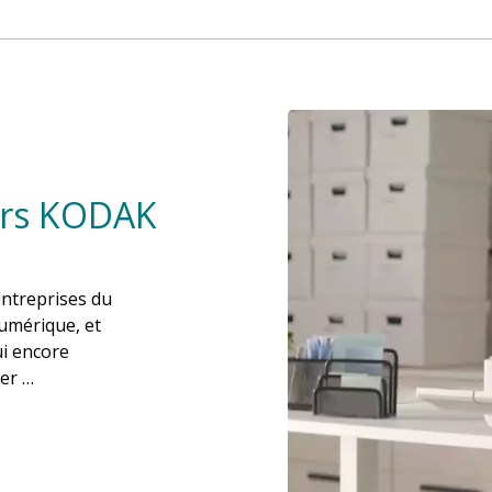
ers KODAK
entreprises du
umérique, et
ui encore
ier …