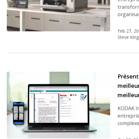
transfor
organisa
Feb 27, 2
Steve King
Présent
meilleu
meilleur
KODAK In
entrepris
complexe 