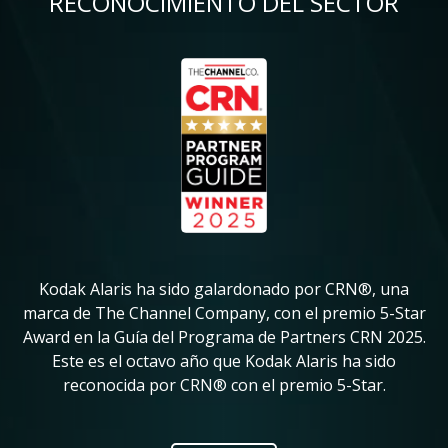
RECONOCIMIENTO DEL SECTOR
Imagen
Im
Kodak Alaris ha sido galardonado por CRN®, una
K
in
marca de The Channel Company, con el premio 5-Star
su
Award en la Guía del Programa de Partners CRN 2025.
ve
Este es el octavo año que Kodak Alaris ha sido
pr
reconocida por CRN® con el premio 5-Star.
ic