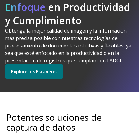
Enfoque
en Productividad
y Cumplimiento
Obtenga la mejor calidad de imagen y la información
Kodak Alaris tiene
más precisa posible con nuestras tecnologías de
sentido
procesamiento de documentos intuitivas y flexibles, ya
Explore Software
Explore los Escáneres
sea que esté enfocado en la productividad o en la
presentación de registros que cumplan con FADGI.
Explore los Escáneres
Empiece
Explore los Servicios
Potentes soluciones de
captura de datos