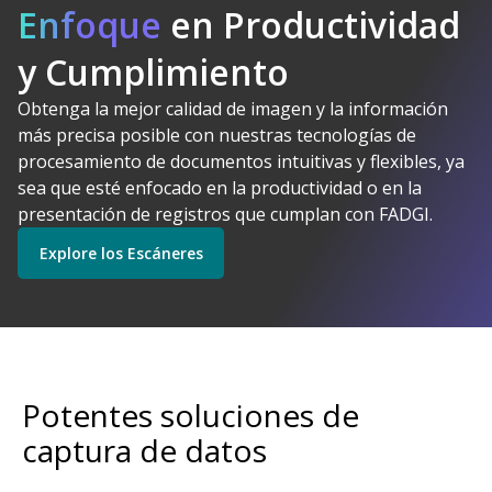
Enfoque
en Productividad
y Cumplimiento
Obtenga la mejor calidad de imagen y la información
Kodak Alaris tiene
más precisa posible con nuestras tecnologías de
sentido
procesamiento de documentos intuitivas y flexibles, ya
Explore Software
Explore los Escáneres
sea que esté enfocado en la productividad o en la
presentación de registros que cumplan con FADGI.
Explore los Escáneres
Empiece
Explore los Servicios
Potentes soluciones de
captura de datos