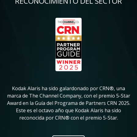
RECONOCIMIENTO DEL SECTOR
Imagen
Im
Kodak Alaris ha sido galardonado por CRN®, una
K
in
marca de The Channel Company, con el premio 5-Star
su
Award en la Guía del Programa de Partners CRN 2025.
ve
Este es el octavo año que Kodak Alaris ha sido
pr
reconocida por CRN® con el premio 5-Star.
ic