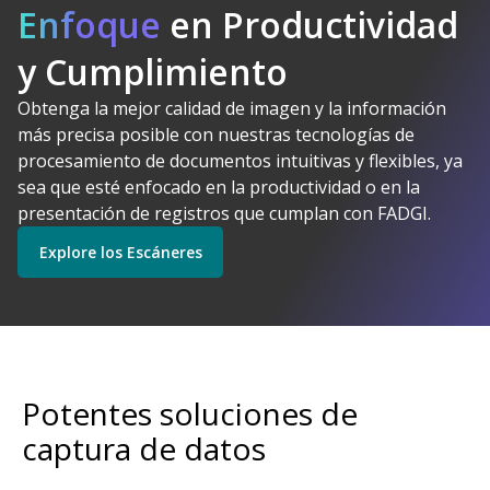
Enfoque
en Productividad
y Cumplimiento
Obtenga la mejor calidad de imagen y la información
Kodak Alaris tiene
más precisa posible con nuestras tecnologías de
sentido
procesamiento de documentos intuitivas y flexibles, ya
Explore Software
Explore los Escáneres
sea que esté enfocado en la productividad o en la
presentación de registros que cumplan con FADGI.
Explore los Escáneres
Empiece
Explore los Servicios
Potentes soluciones de
captura de datos