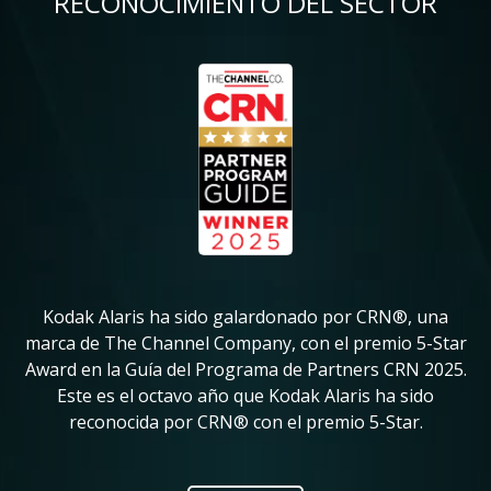
RECONOCIMIENTO DEL SECTOR
Imagen
Im
Kodak Alaris ha sido galardonado por CRN®, una
K
in
marca de The Channel Company, con el premio 5-Star
su
Award en la Guía del Programa de Partners CRN 2025.
ve
Este es el octavo año que Kodak Alaris ha sido
pr
reconocida por CRN® con el premio 5-Star.
ic