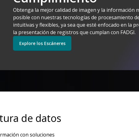
Kodak Ala
Obtenga la mejor calidad de imagen y la información 
sentido
posible con nuestras tecnologías de procesamiento 
Explore Software
Explore los Escáneres
intuitivas y flexibles, ya sea que esté enfocado en la p
la presentación de registros que cumplan con FADGI.
Explore los Escáneres
Empiece
Explore los Servicios
tura de datos
ormación con soluciones