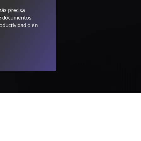
ris tiene
más precisa
de documentos
roductividad o en