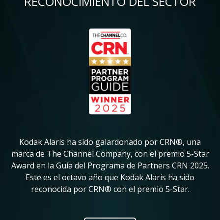
RECONOCIMIENTO DEL SECTOR
Imagen
Im
Kodak Alaris ha sido galardonado por CRN®, una
K
in
marca de The Channel Company, con el premio 5-Star
su
Award en la Guía del Programa de Partners CRN 2025.
ve
Este es el octavo año que Kodak Alaris ha sido
pr
reconocida por CRN® con el premio 5-Star.
ic