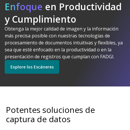
Enfoque
en Productividad
y Cumplimiento
Obtenga la mejor calidad de imagen y la información
Kodak Alaris tiene
más precisa posible con nuestras tecnologías de
sentido
procesamiento de documentos intuitivas y flexibles, ya
Explore Software
Explore los Escáneres
sea que esté enfocado en la productividad o en la
presentación de registros que cumplan con FADGI.
Explore los Escáneres
Empiece
Explore los Servicios
Potentes soluciones de
captura de datos