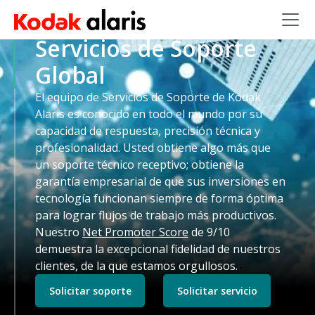
Skip to main content
Servicios de Soporte
Global
El equipo de Servicios de Soporte de Kodak
Alaris es conocido en todo el mundo por su
capacidad de respuesta, precisión técnica y
profesionalidad. Usted obtiene algo más que
un soporte técnico receptivo; obtiene la
garantía empresarial de que sus inversiones en
tecnología funcionan siempre de forma óptima
para lograr flujos de trabajo más productivos.
Nuestro
Net Promoter Score
de 9/10
demuestra la excepcional fidelidad de nuestros
clientes, de la que estamos orgullosos.
Solicitar soporte
Solicitar servicio