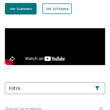
Ver Scanners
Ver Software
Filtro
Buscar un producto
search