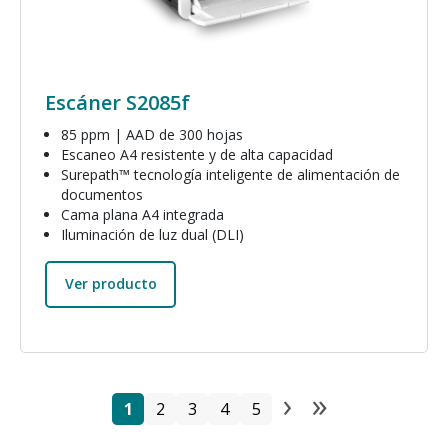
Escáner S2085f
85 ppm | AAD de 300 hojas
Escaneo A4 resistente y de alta capacidad
Surepath™ tecnología inteligente de alimentación de
documentos
Cama plana A4 integrada
Iluminación de luz dual (DLI)
Ver producto
›
»
Paginación
Página
Página
Página
Página
Página
Next page
Last pag
1
2
3
4
5