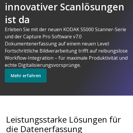
innovativer Scanlösungen
ist da
AI-gestützte
Erleben Sie mit der neuen KODAK S5000 Scanner-Serie
und der Capture Pro Software v7.0
Kodak Alaris
Dokumentenerfassung auf einem neuen Level:
macht Sinn
Fortschrittliche Bildverarbeitung trifft auf reibungslose
Software erkunden
Scanner erkunden
Workflow-Integration – für maximale Produktivität und
echte Digitalisierungsvorsprünge.
Mehr erfahren
Startklar
Explore Services
Leistungsstarke Lösungen für
die Datenerfassung