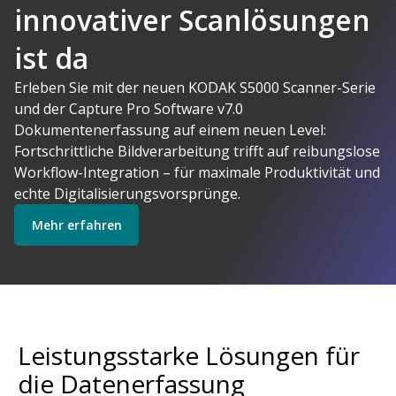
innovativer Scanlösungen
ist da
AI-gestützte
Erleben Sie mit der neuen KODAK S5000 Scanner-Serie
und der Capture Pro Software v7.0
Kodak Alaris
Dokumentenerfassung auf einem neuen Level:
macht Sinn
Fortschrittliche Bildverarbeitung trifft auf reibungslose
Software erkunden
Scanner erkunden
Workflow-Integration – für maximale Produktivität und
echte Digitalisierungsvorsprünge.
Mehr erfahren
Startklar
Explore Services
Leistungsstarke Lösungen für
die Datenerfassung